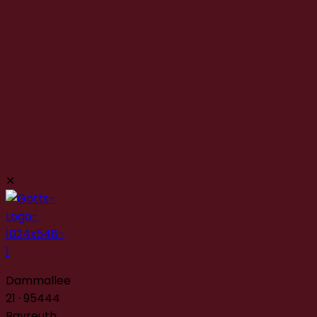
✕
Dammallee
21 · 95444
Bayreuth