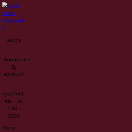
Gott’s
·
Dammallee
21,
Bayreuth
·
geöffnet
Mo – So
17.30 –
22.00
Menü