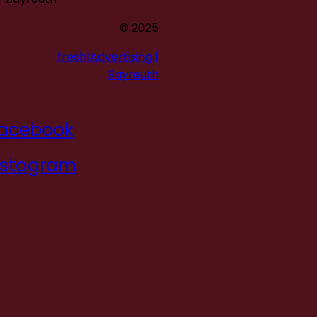
© 2025
fresh!Advertising |
Bayreuth
acebook
nstagram