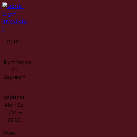
Gott’s
·
Dammallee
21,
Bayreuth
·
geöffnet
Mo – So
17.30 –
22.00
Menü